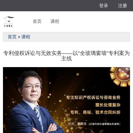
Jump to navigation
登录
注册
主
首页
课程
菜
单
你
在
首页
»
课程
这
里
专利侵权诉讼与无效实务——以“全玻璃窗墙”专利案为
主线