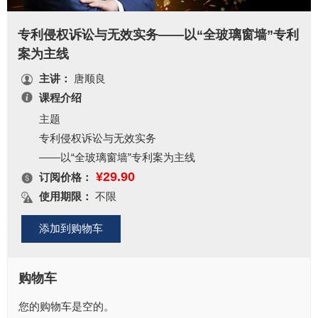
专利侵权诉讼与无效实务——以“全玻璃窗墙”专利
案为主线
主讲：
唐顺良
课程介绍
主题
专利侵权诉讼与无效实务
——以“全玻璃窗墙”专利案为主线
¥29.90
提纲
订阅价格：
1、“全玻璃窗墙”专利纠纷案全过程介绍；
使用期限：
不限
2、专利侵权判定及抗辩规则；
3、专利在诉讼中的可视化表达；
4、专利侵权与专利无效的程序问题；
5、专利无效宣告核心规则及应用；
购物车
6、从诉讼和无效角度看专利撰写的重要性；
您的购物车是空的。
7、专利法及司法解释相关条款的应用分享；